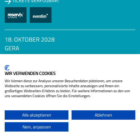
TICKETS VERFÜGBAR:
18. OKTOBER 2028
GERA
Datenschutzbestimmungen
DIE SCHÖNSTEN KRISEN
TICKETS VERFÜGBAR:
WIR VERWENDEN COOKIES
Wir können diese zur Analyse unserer Besucherdaten platzieren, um unsere
Webseite zu verbessern, personalisierte Inhalte anzuzeigen und Ihnen ein
großartiges Webseiten-Erlebnis zu bieten. Für weitere Informationen zu den von
uns verwendeten Cookies öffnen Sie die Einstellungen.
Alle akzeptieren
Ablehnen
Als Gast:
Nein, anpassen
SCHUBERT, STRÄTER UND KÖNIG