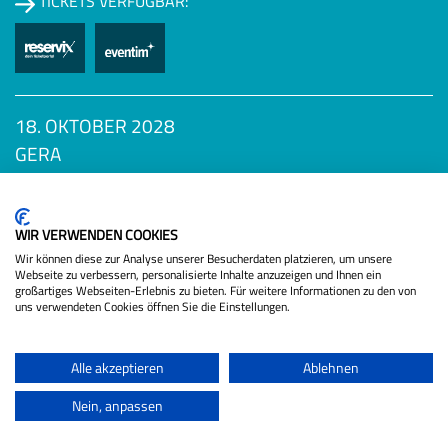
TICKETS VERFÜGBAR:
18. OKTOBER 2028
GERA
Datenschutzbestimmungen
DIE SCHÖNSTEN KRISEN
TICKETS VERFÜGBAR:
WIR VERWENDEN COOKIES
Wir können diese zur Analyse unserer Besucherdaten platzieren, um unsere
Webseite zu verbessern, personalisierte Inhalte anzuzeigen und Ihnen ein
großartiges Webseiten-Erlebnis zu bieten. Für weitere Informationen zu den von
uns verwendeten Cookies öffnen Sie die Einstellungen.
Alle akzeptieren
Ablehnen
Als Gast:
Nein, anpassen
SCHUBERT, STRÄTER UND KÖNIG