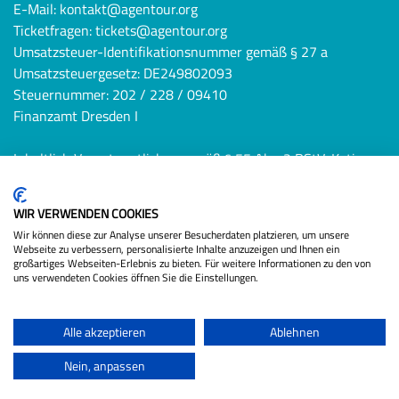
E-Mail:
kontakt@agentour.org
Ticketfragen:
tickets@agentour.org
Umsatzsteuer-Identifikationsnummer gemäß § 27 a
Umsatzsteuergesetz: DE249802093
Steuernummer: 202 / 228 / 09410
Finanzamt Dresden I
Inhaltlich Verantwortlicher gemäß § 55 Abs. 2 RStV: Katina
Haubold (Anschrift wie oben)
Datenschutzbestimmungen
WIR VERWENDEN COOKIES
Wir können diese zur Analyse unserer Besucherdaten platzieren, um unsere
Webseite zu verbessern, personalisierte Inhalte anzuzeigen und Ihnen ein
großartiges Webseiten-Erlebnis zu bieten. Für weitere Informationen zu den von
uns verwendeten Cookies öffnen Sie die Einstellungen.
Alle akzeptieren
Ablehnen
Startseite
|
|
|
|
|
Veranstaltungen
Datenschutz
Sicherheit
Kontakt
Nein, anpassen
Impressum