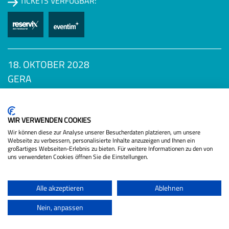
TICKETS VERFÜGBAR:
18. OKTOBER 2028
GERA
Datenschutzbestimmungen
DIE SCHÖNSTEN KRISEN
TICKETS VERFÜGBAR:
WIR VERWENDEN COOKIES
Wir können diese zur Analyse unserer Besucherdaten platzieren, um unsere
Webseite zu verbessern, personalisierte Inhalte anzuzeigen und Ihnen ein
großartiges Webseiten-Erlebnis zu bieten. Für weitere Informationen zu den von
uns verwendeten Cookies öffnen Sie die Einstellungen.
Alle akzeptieren
Ablehnen
Als Gast:
Nein, anpassen
SCHUBERT, STRÄTER UND KÖNIG