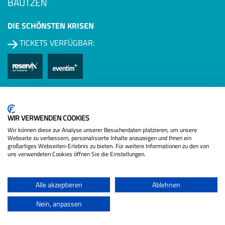
BAUTZEN
DIE SCHÖNSTEN KRISEN
TICKETS VERFÜGBAR:
Datenschutzbestimmungen
18. OKTOBER 2028
GERA
WIR VERWENDEN COOKIES
Wir können diese zur Analyse unserer Besucherdaten platzieren, um unsere
Webseite zu verbessern, personalisierte Inhalte anzuzeigen und Ihnen ein
DIE SCHÖNSTEN KRISEN
großartiges Webseiten-Erlebnis zu bieten. Für weitere Informationen zu den von
uns verwendeten Cookies öffnen Sie die Einstellungen.
TICKETS VERFÜGBAR:
Alle akzeptieren
Ablehnen
Nein, anpassen