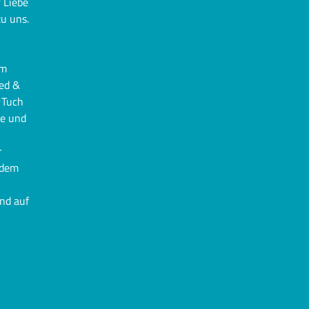
 Liebe
u uns.
im
ied &
 Tuch
te und
r
 dem
nd auf