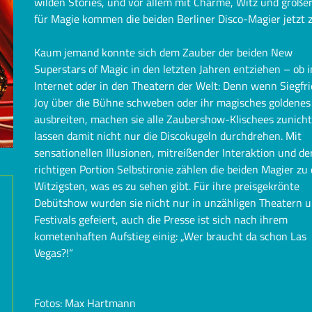
wilden Stories, und vor allem mit Charme, Witz und großer
für Magie kommen die beiden Berliner Disco-Magier jetzt z
Kaum jemand konnte sich dem Zauber der beiden New
Superstars of Magic in den letzten Jahren entziehen – ob 
Internet oder in den Theatern der Welt: Denn wenn Siegfr
Joy über die Bühne schweben oder ihr magisches goldenes
ausbreiten, machen sie alle Zaubershow-Klischees zunich
lassen damit nicht nur die Discokugeln durchdrehen. Mit
sensationellen Illusionen, mitreißender Interaktion und de
richtigen Portion Selbstironie zählen die beiden Magier zu
Witzigsten, was es zu sehen gibt. Für ihre preisgekrönte
Debütshow wurden sie nicht nur in unzähligen Theatern u
Festivals gefeiert, auch die Presse ist sich nach ihrem
kometenhaften Aufstieg einig: „Wer braucht da schon Las
Vegas?!“
Fotos: Max Hartmann