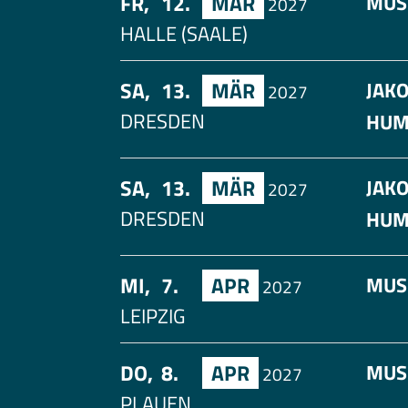
FR,
12.
MÄR
MUS
2027
HALLE (SAALE)
SA,
13.
MÄR
JAK
2027
DRESDEN
HUM
SA,
13.
MÄR
JAK
2027
DRESDEN
HUM
MI,
7.
APR
MUS
2027
LEIPZIG
DO,
8.
APR
MUS
2027
PLAUEN